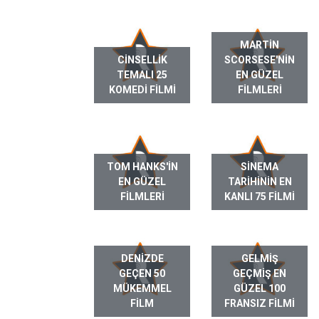
MARTIN
CINSELLIK
SCORSESE'NIN
TEMALI 25
EN GÜZEL
KOMEDI FILMI
FILMLERI
TOM HANKS'IN
SINEMA
EN GÜZEL
TARIHININ EN
FILMLERI
KANLI 75 FILMI
DENIZDE
GELMIŞ
GEÇEN 50
GEÇMIŞ EN
MÜKEMMEL
GÜZEL 100
FILM
FRANSIZ FILMI