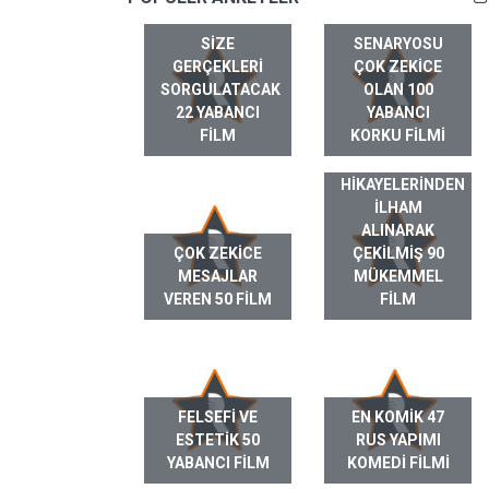
SIZE
SENARYOSU
GERÇEKLERI
ÇOK ZEKICE
SORGULATACAK
OLAN 100
22 YABANCI
YABANCI
FILM
KORKU FILMI
GERÇEK HAYAT
HIKAYELERINDEN
ILHAM
ALINARAK
ÇOK ZEKICE
ÇEKILMIŞ 90
MESAJLAR
MÜKEMMEL
VEREN 50 FILM
FILM
FELSEFI VE
EN KOMIK 47
ESTETIK 50
RUS YAPIMI
YABANCI FILM
KOMEDI FILMI