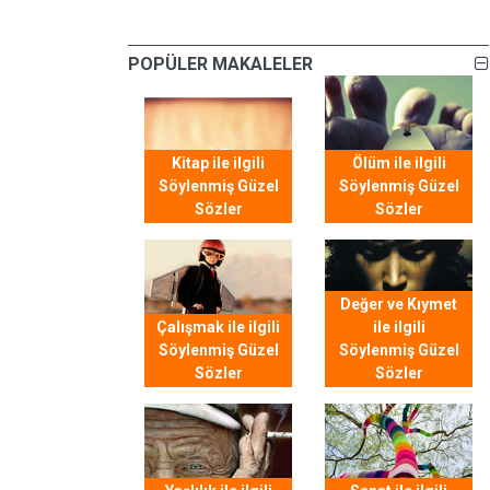
POPÜLER MAKALELER
Kitap ile ilgili
Ölüm ile ilgili
Söylenmiş Güzel
Söylenmiş Güzel
Sözler
Sözler
Değer ve Kıymet
Çalışmak ile ilgili
ile ilgili
Söylenmiş Güzel
Söylenmiş Güzel
Sözler
Sözler