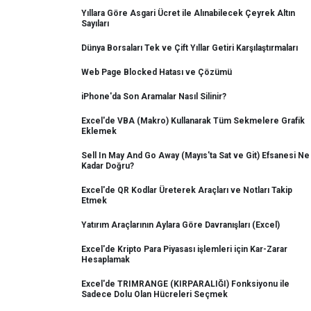
Yıllara Göre Asgari Ücret ile Alınabilecek Çeyrek Altın
Sayıları
Dünya Borsaları Tek ve Çift Yıllar Getiri Karşılaştırmaları
Web Page Blocked Hatası ve Çözümü
iPhone'da Son Aramalar Nasıl Silinir?
Excel'de VBA (Makro) Kullanarak Tüm Sekmelere Grafik
Eklemek
Sell In May And Go Away (Mayıs'ta Sat ve Git) Efsanesi Ne
Kadar Doğru?
Excel'de QR Kodlar Üreterek Araçları ve Notları Takip
Etmek
Yatırım Araçlarının Aylara Göre Davranışları (Excel)
Excel'de Kripto Para Piyasası işlemleri için Kar-Zarar
Hesaplamak
Excel'de TRIMRANGE (KIRPARALIĞI) Fonksiyonu ile
Sadece Dolu Olan Hücreleri Seçmek