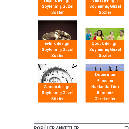
Yaşlılık ile ilgili
Sanat ile ilgili
Söylenmiş Güzel
Söylenmiş Güzel
Sözler
Sözler
Evlilik ile ilgili
Çocuk ile ilgili
Söylenmiş Güzel
Söylenmiş Güzel
Sözler
Sözler
Doberman
Pinscher
Zaman ile ilgili
Hakkında Tüm
Söylenmiş Güzel
Bilmeniz
Sözler
Gerekenler
POPÜLER ANKETLER