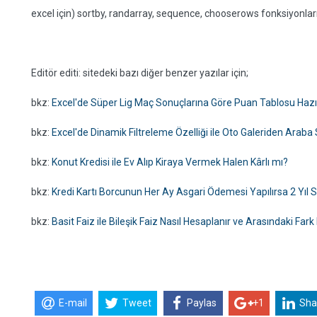
excel için) sortby, randarray, sequence, chooserows fonksiyonlarını
Editör editi: sitedeki bazı diğer benzer yazılar için;
bkz:
Excel'de Süper Lig Maç Sonuçlarına Göre Puan Tablosu Haz
bkz:
Excel'de Dinamik Filtreleme Özelliği ile Oto Galeriden Ara
bkz:
Konut Kredisi ile Ev Alıp Kiraya Vermek Halen Kârlı mı?
bkz:
Kredi Kartı Borcunun Her Ay Asgari Ödemesi Yapılırsa 2 Yıl
bkz:
Basit Faiz ile Bileşik Faiz Nasıl Hesaplanır ve Arasındaki Fark
E-mail
Tweet
Paylas
+1
Sha