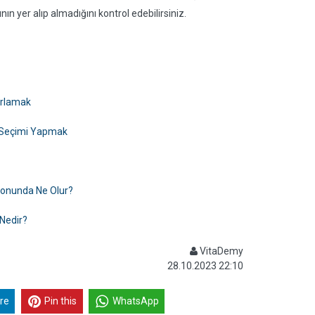
n yer alıp almadığını kontrol edebilirsiniz.
ırlamak
ba Seçimi Yapmak
 Sonunda Ne Olur?
 Nedir?
VitaDemy
28.10.2023 22:10
re
Pin this
WhatsApp