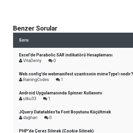
Benzer Sorular
Soru
Excel'de Parabolic SAR indikatörü Hesaplaması
VitaDemy
0
Web.config'de webmanifest uzantısınin mimeType'ı nedir
RainingCodes
1
Android Uygulamasında Spinner Kullanımı
utku33
1
JQuery Datatables'ta Font Boyutunu Küçültmek
dağhan
0
PHP'de Çerez Silmek (Cookie Silmek)