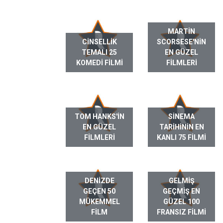
MARTIN
CINSELLIK
SCORSESE'NIN
TEMALI 25
EN GÜZEL
KOMEDI FILMI
FILMLERI
TOM HANKS'IN
SINEMA
EN GÜZEL
TARIHININ EN
FILMLERI
KANLI 75 FILMI
DENIZDE
GELMIŞ
GEÇEN 50
GEÇMIŞ EN
MÜKEMMEL
GÜZEL 100
FILM
FRANSIZ FILMI