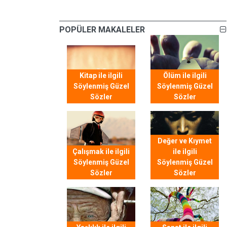
POPÜLER MAKALELER
Kitap ile ilgili
Ölüm ile ilgili
Söylenmiş Güzel
Söylenmiş Güzel
Sözler
Sözler
Değer ve Kıymet
Çalışmak ile ilgili
ile ilgili
Söylenmiş Güzel
Söylenmiş Güzel
Sözler
Sözler