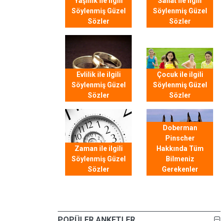
Yaşlılık ile ilgili
Sanat ile ilgili
Söylenmiş Güzel
Söylenmiş Güzel
Sözler
Sözler
Evlilik ile ilgili
Çocuk ile ilgili
Söylenmiş Güzel
Söylenmiş Güzel
Sözler
Sözler
Doberman
Pinscher
Zaman ile ilgili
Hakkında Tüm
Söylenmiş Güzel
Bilmeniz
Sözler
Gerekenler
POPÜLER ANKETLER