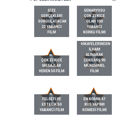
SIZE
SENARYOSU
GERÇEKLERI
ÇOK ZEKICE
SORGULATACAK
OLAN 100
22 YABANCI
YABANCI
FILM
KORKU FILMI
GERÇEK HAYAT
HIKAYELERINDEN
ILHAM
ALINARAK
ÇOK ZEKICE
ÇEKILMIŞ 90
MESAJLAR
MÜKEMMEL
VEREN 50 FILM
FILM
FELSEFI VE
EN KOMIK 47
ESTETIK 50
RUS YAPIMI
YABANCI FILM
KOMEDI FILMI