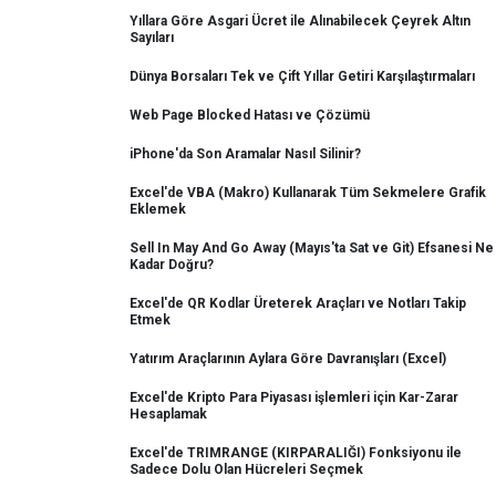
Yıllara Göre Asgari Ücret ile Alınabilecek Çeyrek Altın
Sayıları
Dünya Borsaları Tek ve Çift Yıllar Getiri Karşılaştırmaları
Web Page Blocked Hatası ve Çözümü
iPhone'da Son Aramalar Nasıl Silinir?
Excel'de VBA (Makro) Kullanarak Tüm Sekmelere Grafik
Eklemek
Sell In May And Go Away (Mayıs'ta Sat ve Git) Efsanesi Ne
Kadar Doğru?
Excel'de QR Kodlar Üreterek Araçları ve Notları Takip
Etmek
Yatırım Araçlarının Aylara Göre Davranışları (Excel)
Excel'de Kripto Para Piyasası işlemleri için Kar-Zarar
Hesaplamak
Excel'de TRIMRANGE (KIRPARALIĞI) Fonksiyonu ile
Sadece Dolu Olan Hücreleri Seçmek