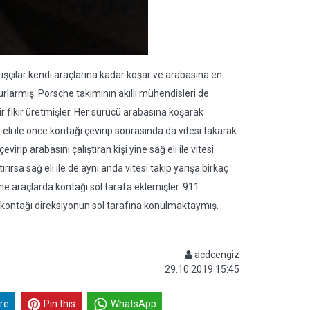
ışçılar kendi araçlarına kadar koşar ve arabasına en
lurlarmış. Porsche takımının akıllı mühendisleri de
r fikir üretmişler. Her sürücü arabasına koşarak
 eli ile önce kontağı çevirip sonrasında da vitesi takarak
irip arabasını çalıştıran kişi yine sağ eli ile vitesi
rırsa sağ eli ile de aynı anda vitesi takıp yarışa birkaç
he araçlarda kontağı sol tarafa eklemişler. 911
kontağı direksiyonun sol tarafına konulmaktaymış.
acdcengiz
29.10.2019 15:45
re
Pin this
WhatsApp