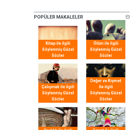
POPÜLER MAKALELER
Kitap ile ilgili
Ölüm ile ilgili
Söylenmiş Güzel
Söylenmiş Güzel
Sözler
Sözler
Değer ve Kıymet
Çalışmak ile ilgili
ile ilgili
Söylenmiş Güzel
Söylenmiş Güzel
Sözler
Sözler