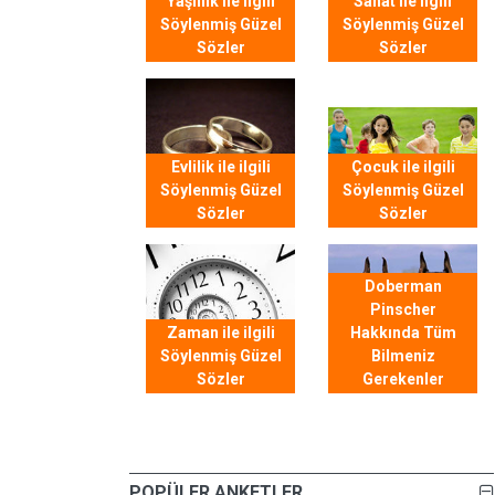
Yaşlılık ile ilgili
Sanat ile ilgili
Söylenmiş Güzel
Söylenmiş Güzel
Sözler
Sözler
Evlilik ile ilgili
Çocuk ile ilgili
Söylenmiş Güzel
Söylenmiş Güzel
Sözler
Sözler
Doberman
Pinscher
Zaman ile ilgili
Hakkında Tüm
Söylenmiş Güzel
Bilmeniz
Sözler
Gerekenler
POPÜLER ANKETLER