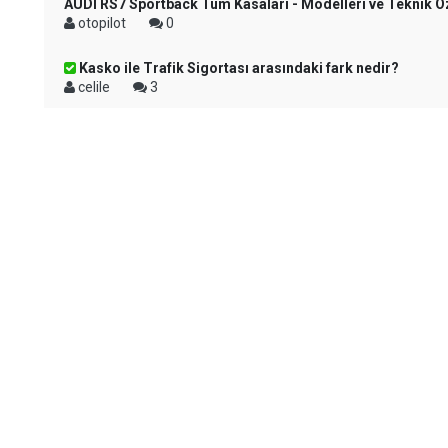
AUDI RS7 Sportback Tüm Kasaları - Modelleri ve Teknik Öz
otopilot
0
Kasko ile Trafik Sigortası arasındaki fark nedir?
celile
3