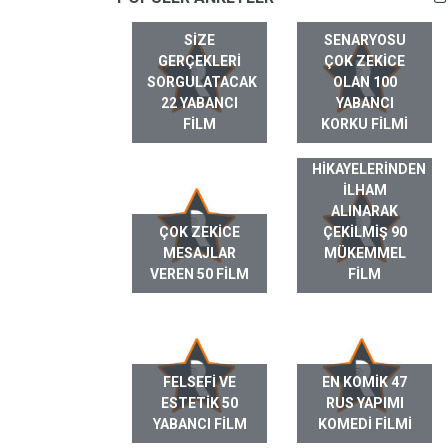
SIZE
SENARYOSU
GERÇEKLERI
ÇOK ZEKICE
SORGULATACAK
OLAN 100
22 YABANCI
YABANCI
FILM
KORKU FILMI
GERÇEK HAYAT
HIKAYELERINDEN
ILHAM
ALINARAK
ÇOK ZEKICE
ÇEKILMIŞ 90
MESAJLAR
MÜKEMMEL
VEREN 50 FILM
FILM
FELSEFI VE
EN KOMIK 47
ESTETIK 50
RUS YAPIMI
YABANCI FILM
KOMEDI FILMI