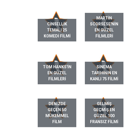
MARTIN
CINSELLIK
SCORSESE'NIN
TEMALI 25
EN GÜZEL
KOMEDI FILMI
FILMLERI
TOM HANKS'IN
SINEMA
EN GÜZEL
TARIHININ EN
FILMLERI
KANLI 75 FILMI
DENIZDE
GELMIŞ
GEÇEN 50
GEÇMIŞ EN
MÜKEMMEL
GÜZEL 100
FILM
FRANSIZ FILMI