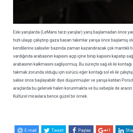
Eski yarışlarda (LeMans tarzı yarışlar) yarış başlamadan önce yar
hızlı ulaşıp çalıştırıp gaza basan takımlar yarışa önce başlamış o
kendilerine saliseler bazında zaman kazandıracak çok mantıklı bi
vardığında arabasının kapısını açıp içine binip kapısını kapatıp sağ
arabasının kalkmasını sağlıyormuş. Bu süreçte sağ eli ile kontağı çev
takmak zorunda olduğu için sürücü eğer kontağı sol eli ile çalıştıştı
salise önce başlayabilir diye düşünmüşler ve yarışa katılan Porsc
araçlarda bu gelenek halen korunmakta ve bu sebeple de aracın 
Kültürel miraslara bence güzel bir örnek.
E-mail
Tweet
Paylas
+1
Sha