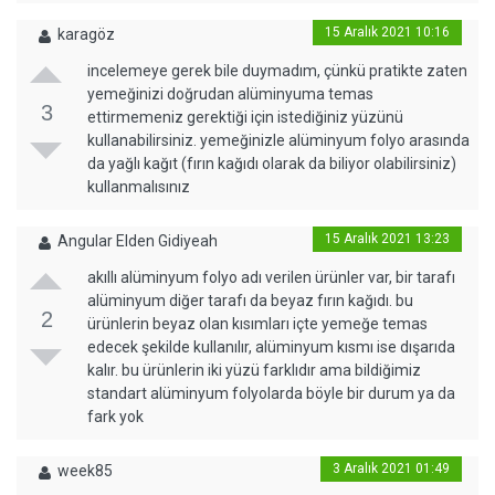
15 Aralık 2021 10:16
karagöz
incelemeye gerek bile duymadım, çünkü pratikte zaten
yemeğinizi doğrudan alüminyuma temas
3
ettirmemeniz gerektiği için istediğiniz yüzünü
kullanabilirsiniz. yemeğinizle alüminyum folyo arasında
da yağlı kağıt (fırın kağıdı olarak da biliyor olabilirsiniz)
kullanmalısınız
15 Aralık 2021 13:23
Angular Elden Gidiyeah
akıllı alüminyum folyo adı verilen ürünler var, bir tarafı
alüminyum diğer tarafı da beyaz fırın kağıdı. bu
2
ürünlerin beyaz olan kısımları içte yemeğe temas
edecek şekilde kullanılır, alüminyum kısmı ise dışarıda
kalır. bu ürünlerin iki yüzü farklıdır ama bildiğimiz
standart alüminyum folyolarda böyle bir durum ya da
fark yok
3 Aralık 2021 01:49
week85