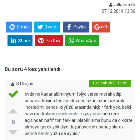
volkanoxfb
27.12.2019 13:36
E-mail
Tweet
Paylas
+1
Share
Pin this
WhatsApp
Bu soru 4 kez yanıtlandı.
13 Ocak 2020 11:02
S.Uluçay
evde ne kadar alüminyum folyo varsa merak edip
önüne arkasına tersine düzüne uzun uzun bakarak
inceledim, bence iki yüzü arasında hiçbir fark yok. belki
bazı markaların ürünlerinde iki yüz arasında renk
açısından hafif ton farkları olabilir ama bunu da dikkate
6
almaya gerek yok diye düşünüyorum. sonuç olarak
bence her iki yüzü de aynıdır.